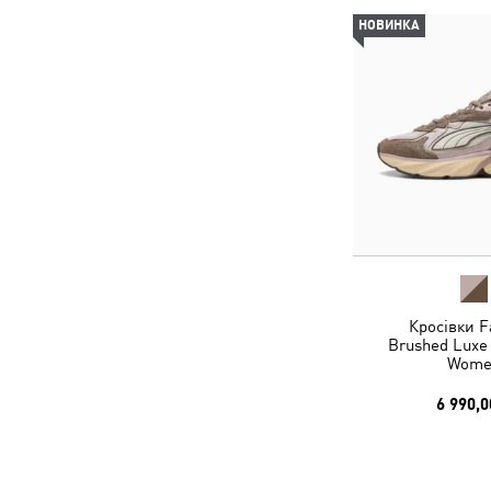
НОВИНКА
Кросівки F
Brushed Luxe
Wome
6 990,0