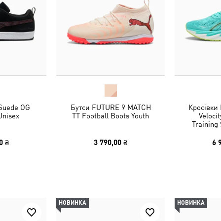
 Suede OG
Бутси FUTURE 9 MATCH
Кросівки
Unisex
TT Football Boots Youth
Veloci
Trainin
0 ₴
3 790,00 ₴
6 
НОВИНКА
НОВИНКА