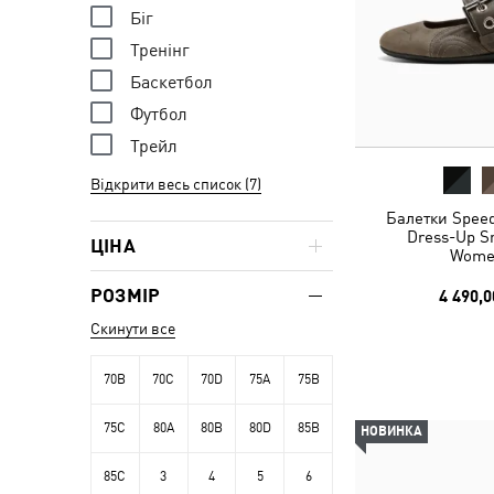
Біг
Тренінг
Баскетбол
Футбол
Трейл
Відкрити весь список (7)
Балетки Speed
Dress-Up S
ЦІНА
Wome
РОЗМІР
4 490,0
Скинути все
70B
70C
70D
75A
75B
75C
80A
80B
80D
85B
НОВИНКА
85C
3
4
5
6