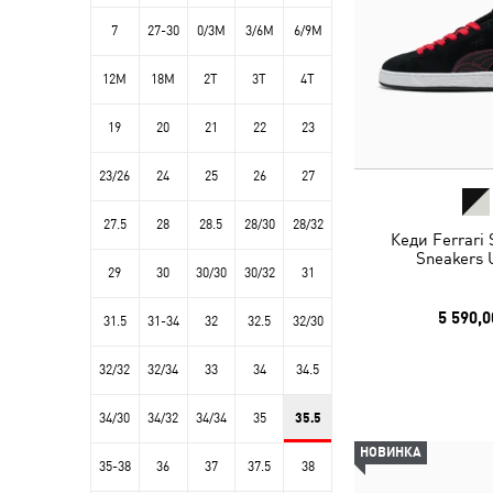
7
27-30
0/3M
3/6M
6/9M
12M
18M
2T
3T
4T
19
20
21
22
23
23/26
24
25
26
27
27.5
28
28.5
28/30
28/32
Кеди Ferrari
Sneakers 
29
30
30/30
30/32
31
5 590,0
31.5
31-34
32
32.5
32/30
32/32
32/34
33
34
34.5
34/30
34/32
34/34
35
35.5
НОВИНКА
35-38
36
37
37.5
38