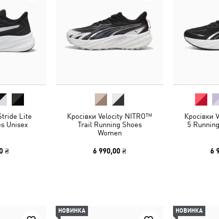
tride Lite
Кросівки Velocity NITRO™
Кросівки 
s Unisex
Trail Running Shoes
5 Runnin
Women
0 ₴
6 990,00 ₴
6 
НОВИНКА
НОВИНКА