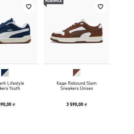
НОВИНКА
rk Lifestyle
Кеди Rebound Slam
kers Youth
Sneakers Unisex
390,00 ₴
3 590,00 ₴