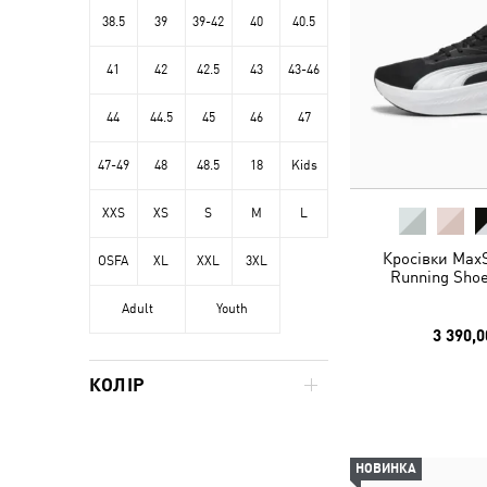
38.5
39
39-42
40
40.5
41
42
42.5
43
43-46
44
44.5
45
46
47
47-49
48
48.5
18
Kids
XXS
XS
S
M
L
Кросівки MaxS
OSFA
XL
XXL
3XL
Running Shoe
Adult
Youth
3 390,0
КОЛІР
НОВИНКА