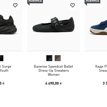
НОВИНКА
НОВИНКА
S Surge
Балетки Speedcat Ballet
Кеди Pa
Youth
Dress-Up Sneakers
Snea
Women
0 ₴
4 490,00 ₴
3 