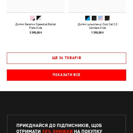
Дитячі балетки Speedcat Ballet
Дитячі шльопанці Cool Cat 2.0
Flats Kids
Sandals Kids
3 390,00 ₴
1 390,00 ₴
ЩЕ 36 ТОВАРІВ
ПОКАЗАТИ ВСЕ
ПРИЄДНАЙСЯ ДО ПІДПИСНИКІВ, ЩОБ
ОТРИМАТИ
10% ЗНИЖКИ
НА ПОКУПКУ