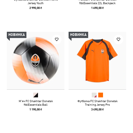
Jersey Youth
ftblEssentials 22L Backpack
2 990,00 ₴
1 690,00 ₴
НОВИНКА
НОВИНКА
М'яч FC Shakhtar Donetsk
Футболка FC Shakhtar Donetsk
ftblEssentials Ball
Training Jersey Pro
1 190,00 ₴
3 490,00 ₴