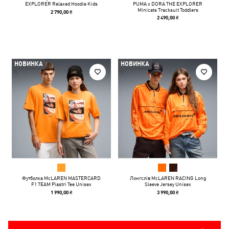
EXPLORER Relaxed Hoodie Kids
PUMA x DORA THE EXPLORER
Minicats Tracksuit Toddlers
2 790,00 ₴
2 490,00 ₴
НОВИНКА
НОВИНКА
Футболка McLAREN MASTERCARD
Лонгслів McLAREN RACING Long
F1 TEAM Piastri Tee Unisex
Sleeve Jersey Unisex
1 990,00 ₴
3 990,00 ₴