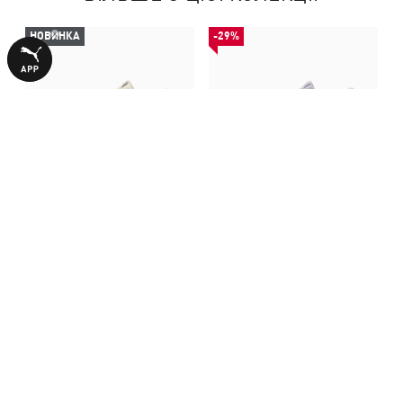
НОВИНКА
-29%
Кросівки Bella Donna
Кросівки Bella Donna
Sneakers Women
Sneakers Women
3990,00 ₴
2540,00 ₴
3590,00 ₴
З ЦИМ ТОВАРОМ КУПУЮТЬ
НОВИНКА
НОВИНКА