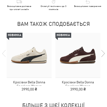
Безкоштовна доставка
Оплачуй частинами до 3
Безкоштовне повернення
при оплаті онлайн
платежів
ВАМ ТАКОЖ СПОДОБАЄТЬСЯ
НОВИНКА
НОВИНКА
Кросівки Bella Donna
Кросівки Bella Donna
Sneakers Women
Sneakers Women
3990,00 ₴
3990,00 ₴
БІЛЬШЕ З ЦІЄЇ КОЛЕКЦІЇ