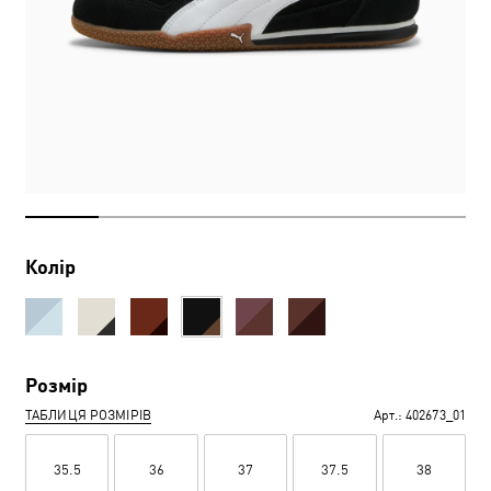
Колір
Розмір
ТАБЛИЦЯ РОЗМІРІВ
Арт.:
402673_01
35.5
36
37
37.5
38