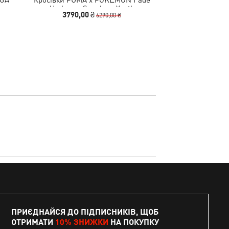
Umbreon Sneakers Youth
Essential
3790,00 ₴
1490
6290,00 ₴
ПРИЄДНАЙСЯ ДО ПІДПИСНИКІВ, ЩОБ
ОТРИМАТИ
10% ЗНИЖКИ
НА ПОКУПКУ