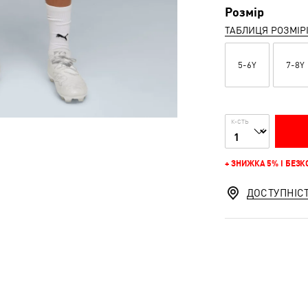
Розмір
ТАБЛИЦЯ РОЗМІР
5-6Y
7-8Y
К-СТЬ
+ ЗНИЖКА 5% І БЕЗ
ДОСТУПНІС