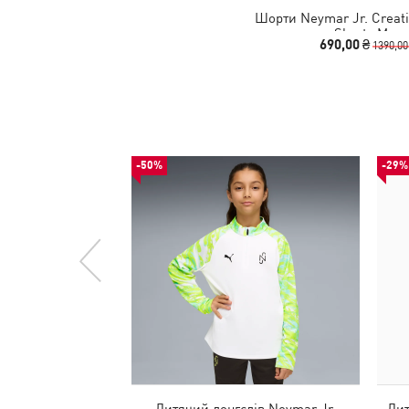
Шорти Neymar Jr. Creativ
Shorts Men
690,00 ₴
1390,00
-50%
-29%
Дитячий лонгслів Neymar Jr.
Дит