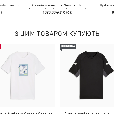
ity Training
Дитячий лонгслів Neymar Jr.
Футболка
Creativity Quarter-Zip Track Jacket
1090,00 ₴
8
 ₴
2190,00 ₴
Youth
З ЦИМ ТОВАРОМ КУПУЮТЬ
НОВИНКА
яча футболка Graphic Sneaker
Дитяча футболка IndividualL