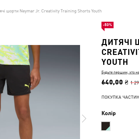
ячі шорти Neymar Jr. Creativity Training Shorts Youth
-50%
ДИТЯЧІ 
CREATIV
YOUTH
Будьте першим, хто н
640,00 ₴
1 29
ПОКУПКА ЧАСТИ
Колір