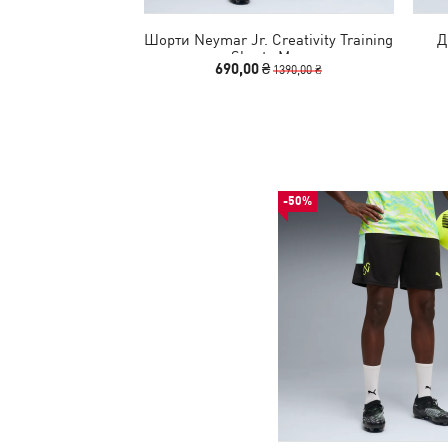
Шорти Neymar Jr. Creativity Training
Д
Shorts Men
690,00 ₴
1390,00 ₴
-50%