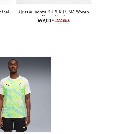
otball
Дитячі шорти SUPER PUMA Woven
Дитячі шорти Indi
Shorts Youth
Training S
599,00 ₴
540,00 
1890,00 ₴