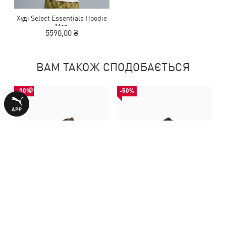
Худі Select Essentials Hoodie
Men
5590,00 ₴
ВАМ ТАКОЖ СПОДОБАЄТЬСЯ
-30%
-50%
Кросівки Mostro Unlined
Кросівки PUMA x SAN SAN
Sneakers Unisex
GEAR Mostro Cage Sneakers
4690,00 ₴
3290,00 ₴
6690,00 ₴
6590,00 ₴
Unisex