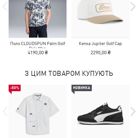
Поло CLOUDSPUN Palm Golf
Кепка Jupiter Golf Cap
Polo Men
S
4190,00 ₴
2290,00 ₴
З ЦИМ ТОВАРОМ КУПУЮТЬ
-50%
НОВИНКА