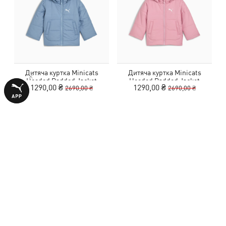
Дитяча куртка Minicats
Дитяча куртка Minicats
Hooded Padded Jacket
Hooded Padded Jacket
1290,00 ₴
1290,00 ₴
2690,00 ₴
2690,00 ₴
Toddlers
Toddlers
ВІДГУКИ
1 оцінка
5,0
з 5 зірок
НАПИСАТИ ВІДГУК
Показати подробиці