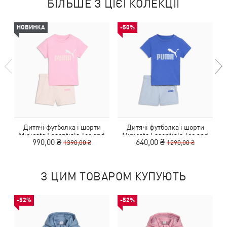
БІЛЬШЕ З ЦІЄЇ КОЛЕКЦІЇ
НОВИНКА
-50%
Дитячі футболка і шорти
Дитячі футболка і шорти
Minicats Essentials Tee and
Minicats Essentials Tee and
990,00 ₴
640,00 ₴
1390,00 ₴
1290,00 ₴
Shorts Set Toddler
Shorts Set Toddler
З ЦИМ ТОВАРОМ КУПУЮТЬ
-52%
-52%