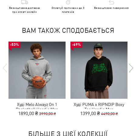
Безкоштовна доставка
Оплачуй частинами до 3
Безкоштовне повернення
при оплаті онлайн
платежів
ВАМ ТАКОЖ СПОДОБАЄТЬСЯ
-53%
-69%
Худі Melo Alwayz On 1
Худі PUMA x RIPNDIP Boxy
Basketball Hoodie Men
Tee Hoodie Men
1890,00 ₴
1399,00 ₴
3990,00 ₴
4490,00 ₴
БІЛЬШЕ З ЦІЄЇ КОЛЕКЦІЇ