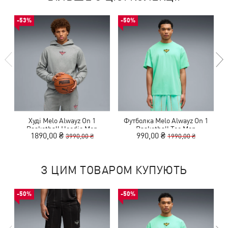
-53%
-50%
Худі Melo Alwayz On 1
Футболка Melo Alwayz On 1
Basketball Hoodie Men
Basketball Tee Men
1890,00 ₴
990,00 ₴
3990,00 ₴
1990,00 ₴
З ЦИМ ТОВАРОМ КУПУЮТЬ
-50%
-50%