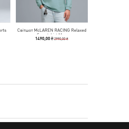
rts
Світшот McLAREN RACING Relaxed
Шорти Essentials 
Sweatshirt Men
M
1490,00 ₴
1790
2990,00 ₴