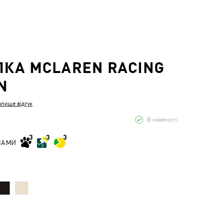
КА MCLAREN RACING
N
апише відгук
В наявності
НАМИ