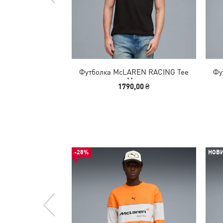
Футболка McLAREN RACING Tee
Фу
Men
1790,00 ₴
-28%
НОВ