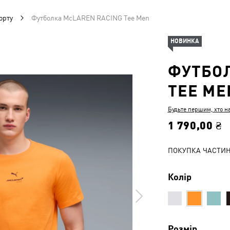
орту
Футболка McLAREN RACING Tee Men
НОВИНКА
ФУТБОЛ
TEE ME
Будьте першим, хто н
1 790,00 ₴
ПОКУПКА ЧАСТИ
Колір
Розмір