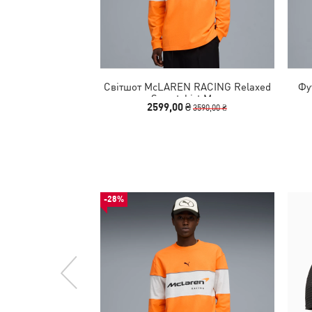
Світшот McLAREN RACING Relaxed
Фу
Sweatshirt Men
2599,00 ₴
3590,00 ₴
-28%