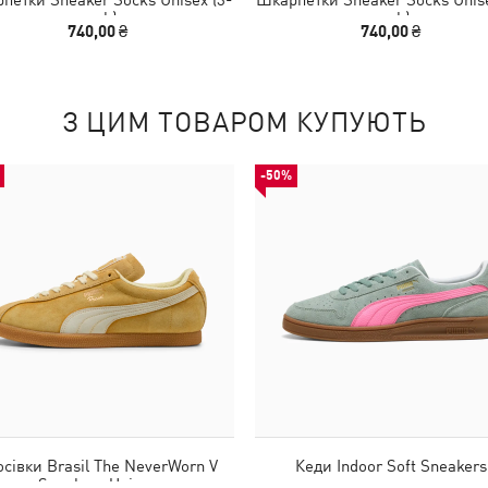
pack)
pack)
740,00 ₴
740,00 ₴
З ЦИМ ТОВАРОМ КУПУЮТЬ
-50%
осівки Brasil The NeverWorn V
Кеди Indoor Soft Sneakers
Sneakers Unisex