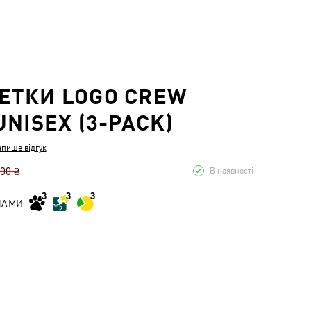
ЕТКИ LOGO CREW
UNISEX (3-PACK)
апише відгук
,00 ₴
В наявності
НАМИ