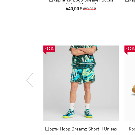
Unisex (3-pack)
640,00 ₴
890,00 ₴
-50%
-50%
Шорти Hoop Dreamz Short II Unisex
Кр