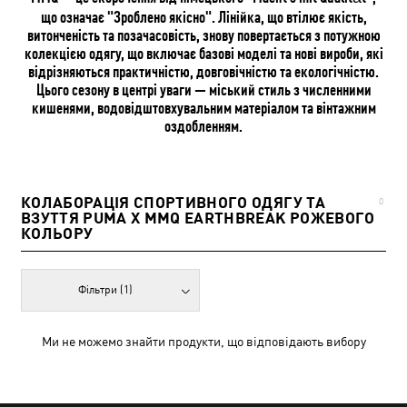
що означає "Зроблено якісно". Лінійка, що втілює якість,
витонченість та позачасовість, знову повертається з потужною
колекцією одягу, що включає базові моделі та нові вироби, які
відрізняються практичністю, довговічністю та екологічністю.
Цього сезону в центрі уваги — міський стиль з численними
кишенями, водовідштовхувальним матеріалом та вінтажним
оздобленням.
КОЛАБОРАЦІЯ СПОРТИВНОГО ОДЯГУ ТА
0
ВЗУТТЯ PUMA X MMQ EARTHBREAK РОЖЕВОГО
КОЛЬОРУ
Фільтри
(1)
Ми не можемо знайти продукти, що відповідають вибору