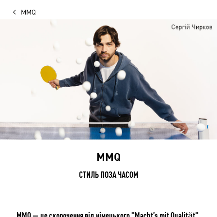
MMQ
MMQ
СТИЛЬ ПОЗА ЧАСОМ
MMQ — це скорочення від німецького "Macht’s mit Qualität",