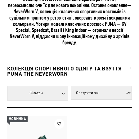
переосмислюючи їх для нового покоління. Останнє оновлення—
NeverWorn V, колекція класичних спортивних костюмів із
суцільним принтом у ретро-стилі, оверсайз-кроєм і яскравими
кольорами. Чотири моделі класичних кросівок PUMA — GV
Special, Speedcat, Brasil і King Indoor — отримали версії
NeverWorn V, віддаючи шану інноваційному дизайну з архівів
бренду.
КОЛЕКЦІЯ СПОРТИВНОГО ОДЯГУ ТА ВЗУТТЯ
1
PUMA THE NEVERWORN
Фільтри
НОВИНКА