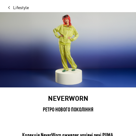
Lifestyle
NEVERWORN
РЕТРО НОВОГО ПОКОЛІННЯ
Колекція NeverWorn оживляє архівні речі PUMA,