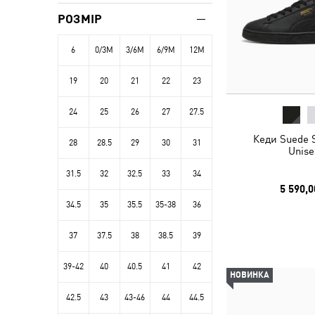
РОЗМІР
6
0/3M
3/6M
6/9M
12M
19
20
21
22
23
24
25
26
27
27.5
Кеди Suede 
28
28.5
29
30
31
Unise
31.5
32
32.5
33
34
5 590,0
34.5
35
35.5
35-38
36
37
37.5
38
38.5
39
39-42
40
40.5
41
42
НОВИНКА
42.5
43
43-46
44
44.5