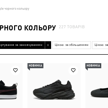
tyle чорного кольору
ОРНОГО КОЛЬОРУ
227
ТОВАРІВ
ортування за замовчуванням
Ціною: за збільшенням
Ціною: з
НОВИНКА
НОВИНКА