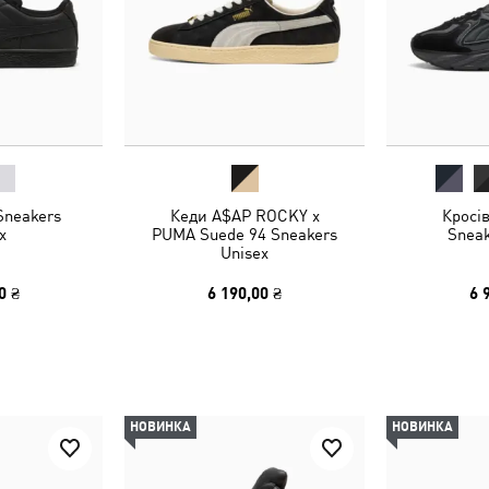
Sneakers
Кеди A$AP ROCKY x
Кросі
x
PUMA Suede 94 Sneakers
Sneak
Unisex
0 ₴
6 190,00 ₴
6 
НОВИНКА
НОВИНКА