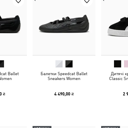
cat Ballet
Балетки Speedcat Ballet
Дитячі к
 Women
Sneakers Women
Classic S
0 ₴
4 490,00 ₴
2 