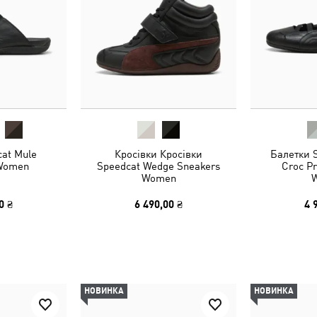
at Mule
Кросівки Кросівки
Балетки S
 Women
Speedcat Wedge Sneakers
Croc Pr
Women
0 ₴
6 490,00 ₴
4 
НОВИНКА
НОВИНКА