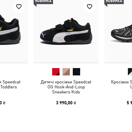
НОВИНКА
НОВИНКА
и Speedcat
Дитячі кросівки Speedcat
Кросівки 
Toddlers
OG Hook-And-Loop
Sneakers Kids
0 ₴
3 990,00 ₴
5 