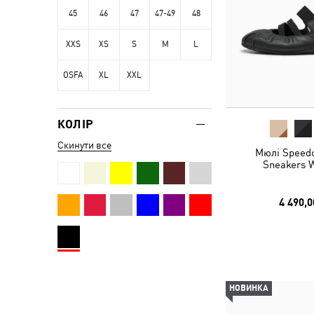
45
46
47
47-49
48
XXS
XS
S
M
L
OSFA
XL
XXL
КОЛІР
Скинути все
Мюлі Speedc
Sneakers
4 490,0
НОВИНКА