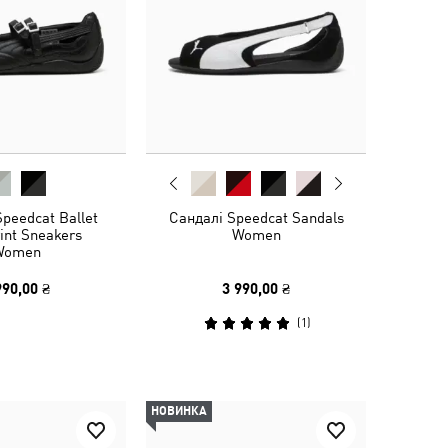
peedcat Ballet
Сандалі Speedcat Sandals
int Sneakers
Women
Women
990,00 ₴
3 990,00 ₴
(
1
)
НОВИНКА