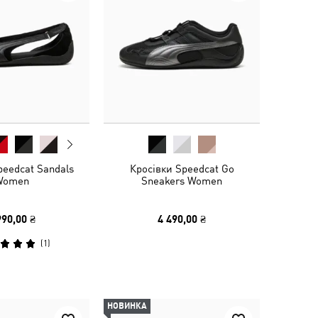
peedcat Sandals
Кросівки Speedcat Go
Women
Sneakers Women
990,00 ₴
4 490,00 ₴
(
1
)
НОВИНКА