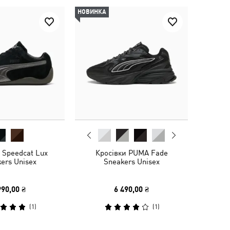
НОВИНКА
 Speedcat Lux
Кросівки PUMA Fade
ers Unisex
Sneakers Unisex
990,00 ₴
6 490,00 ₴
(
1
)
(
1
)