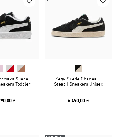
росівки Suede
Кеди Suede Charles F.
neakers Toddler
Stead I Sneakers Unisex
990,00 ₴
6 490,00 ₴