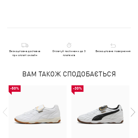
Безкоштовна доставка
Оплачуй частинами до 3
Безкоштовне повернення
при оплаті онлайн
платежів
ВАМ ТАКОЖ СПОДОБАЄТЬСЯ
-50%
-30%