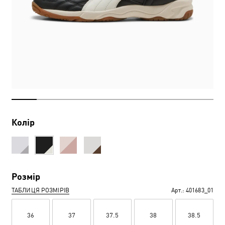
Колір
Розмір
ТАБЛИЦЯ РОЗМІРІВ
Арт.:
401683_01
36
37
37.5
38
38.5