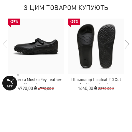
З ЦИМ ТОВАРОМ КУПУЮТЬ
-29%
-28%
Балетки Mostro Fey Leather
Шльопанці Leadcat 2.0 Cut
Shoes Unisex
Out Unisex Sandals
4790,00 ₴
1640,00 ₴
6790,00 ₴
2290,00 ₴
ВІДГУКИ
1 оцінка
4,0