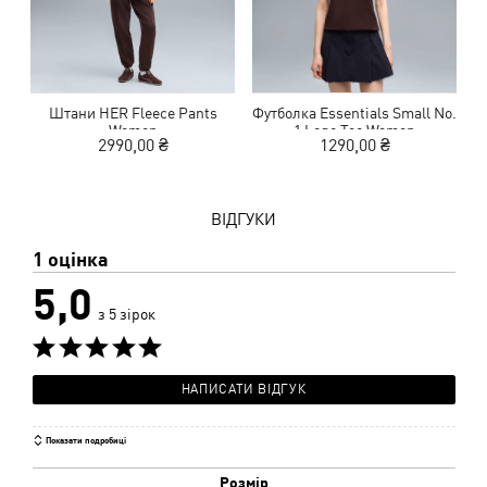
Штани HER Fleece Pants
Футболка Essentials Small No.
Women
1 Logo Tee Women
2990,00 ₴
1290,00 ₴
ВІДГУКИ
1 оцінка
5,0
з 5 зірок
НАПИСАТИ ВІДГУК
Показати подробиці
Розмір