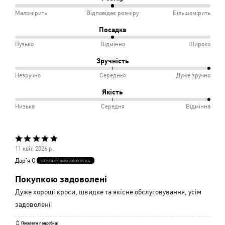
50%
Маломірить
Відповідає розміру
Більшомірить
між
Посадка
Маломірить
50%
Вузько
Відмінно
Широко
і
між
Зручність
Відповідає
Вузько
100%
Незручно
Середньо
Дуже зручно
розміру
і
між
Якість
Відмінно
Незручно
100%
Низька
Середня
Відмінна
і
між
Середньо
Низька
Оцінено
і
11 квіт. 2026 р.
5
Середня
Дар'я О
ПЕРЕВІРЕНИЙ ПОКУПЕЦЬ
з
Покупкою задоволені
5
Дуже хороші кроси, швидке та якісне обслуговування, усім
задоволені!
Показати подробиці