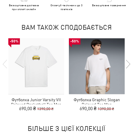
Безкоштовна доставка
Оплачуй частинами до 3
Безкоштовне повернення
при оплаті онлайн
платежів
ВАМ ТАКОЖ СПОДОБАЄТЬСЯ
-50%
-50%
Футболка Junior Varsity VII
Футболка Graphic Slogan
Relaxed Basketball Tee Men
Relaxed Tee Men
690,00 ₴
690,00 ₴
1390,00 ₴
1390,00 ₴
БІЛЬШЕ З ЦІЄЇ КОЛЕКЦІЇ