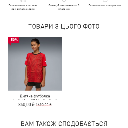
Безкоштовна доставка
Оплачуй частинами до 3
Безкоштовне повернення
при оплаті онлайн
платежів
ТОВАРИ З ЦЬОГО ФОТО
-50%
Дитяча футболка
individualFINAL Football
840,00 ₴
1690,00 ₴
Jersey Youth
ВАМ ТАКОЖ СПОДОБАЄТЬСЯ