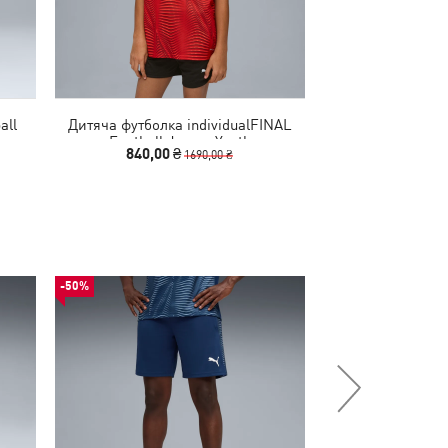
all
Дитяча футболка individualFINAL
Лонгслів individu
Football Jersey Youth
Footbal
840,00 ₴
1490,00
1690,00 ₴
-50%
-50%