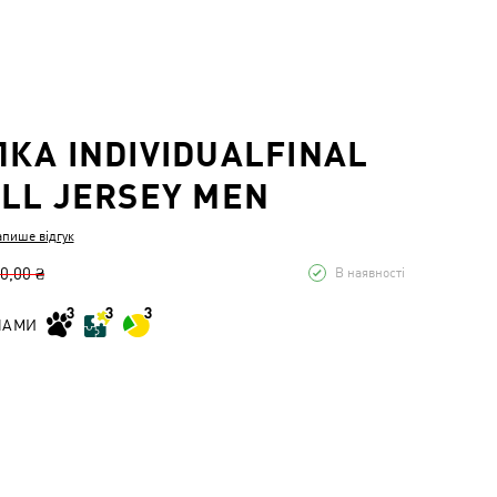
КА INDIVIDUALFINAL
LL JERSEY MEN
апише відгук
0,00 ₴
В наявності
НАМИ