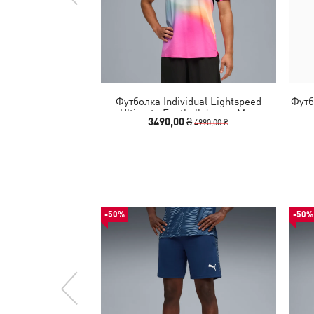
Футболка Individual Lightspeed
Футб
Ultimate Football Jersey Men
3490,00 ₴
4990,00 ₴
-50%
-50%