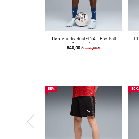
Шорти individualFINAL Football
Шо
Shorts Men
840,00 ₴
1690,00 ₴
-50%
-50%