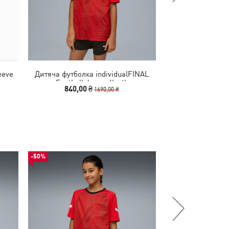
eeve
Дитяча футболка individualFINAL
Футболка Scuder
Football Jersey Youth
Shield
840,00 ₴
1090,00
1690,00 ₴
-50%
-50%