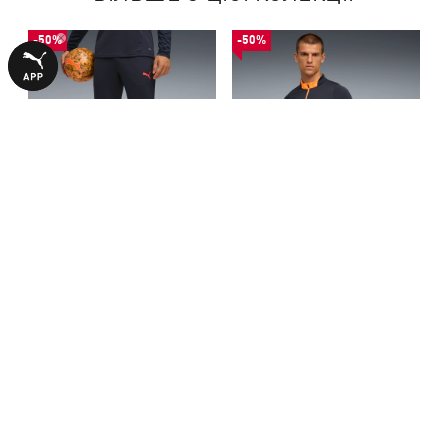
-50%
-50%
Штани individualCUP Football
Олімпійка individualCUP
Training Pants Men
Football Quarter-Zip Top Men
1390,00 ₴
1390,00 ₴
2790,00 ₴
2790,00 ₴
З ЦИМ ТОВАРОМ КУПУЮТЬ
НОВИНКА
-50%