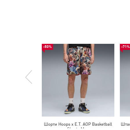
-50%
-71%
Шорти Hoops x E.T. AOP Basketball
Штан
Shorts Men