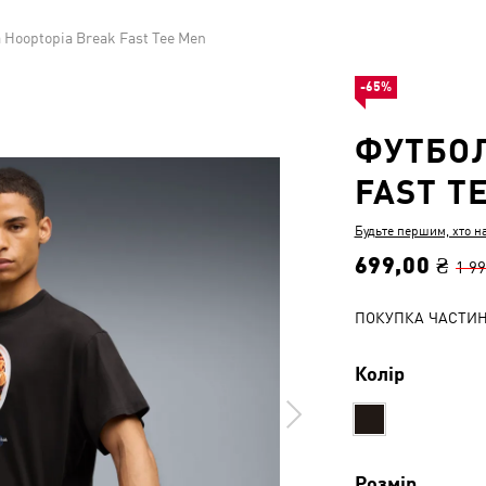
 Hooptopia Break Fast Tee Men
-65%
ФУТБОЛ
FAST T
Будьте першим, хто н
699,00 ₴
1 99
ПОКУПКА ЧАСТИ
Колір
Розмір