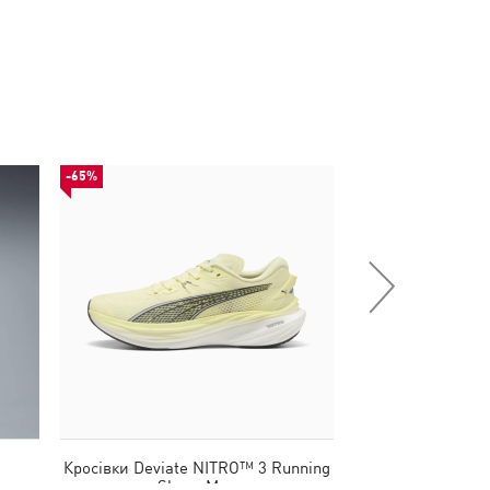
-65%
-50%
Кросівки Deviate NITRO™ 3 Running
Шорти VELOCITY 
Shoes Men
M