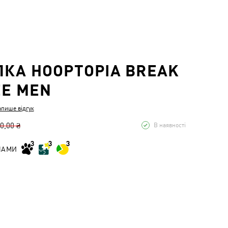
КА HOOPTOPIA BREAK
EE MEN
апише відгук
0,00 ₴
В наявності
НАМИ