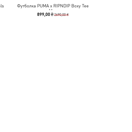
ls
Футболка PUMA x RIPNDIP Boxy Tee
Футболка PUM
Men
Men
Relaxed
899,00 ₴
940,00 
2690,00 ₴