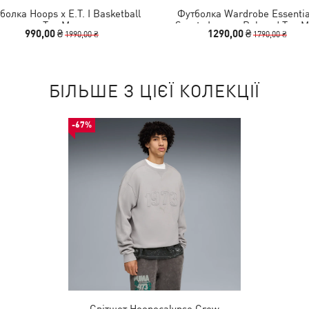
болка Hoops x E.T. I Basketball
Футболка Wardrobe Essentia
Tee Men
Sports Legacy Relaxed Tee 
990,00 ₴
1290,00 ₴
1990,00 ₴
1790,00 ₴
БІЛЬШЕ З ЦІЄЇ КОЛЕКЦІЇ
-67%
Світшот Hoopocalypse Crew