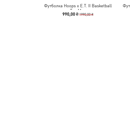
Футболка Hoops x E.T. II Basketball
Фут
Tee Men
990,00 ₴
1990,00 ₴