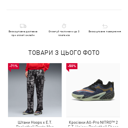
Безкоштовна доставка
Оплачуй частинами до 3
Безкоштовне повернення
при оплаті онлайн
платежів
ТОВАРИ З ЦЬОГО ФОТО
-71%
-50%
Штани Hoops x E.T.
Кросівки All-Pro NITRO™ 2
Basketball Pants Men
E.T. Unisex Basketball Shoes