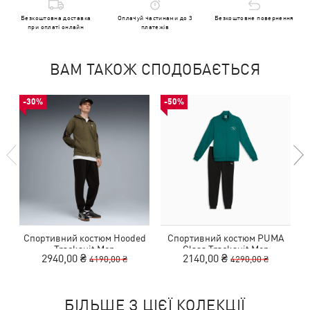
Безкоштовна доставка
Оплачуй частинами до 3
Безкоштовне повернення
при оплаті онлайн
платежів
ВАМ ТАКОЖ СПОДОБАЄТЬСЯ
-30%
-50%
Спортивний костюм Hooded
Спортивний костюм PUMA
Tracksuit Men
Class Tracksuit Men
2940,00 ₴
2140,00 ₴
4190,00 ₴
4290,00 ₴
БІЛЬШЕ З ЦІЄЇ КОЛЕКЦІЇ