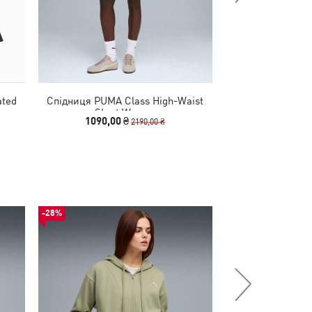
ated
Спідниця PUMA Class High-Waist
Спідниця HER W
Skort Women
1090,00 ₴
1090,00
2190,00 ₴
-28%
-50%