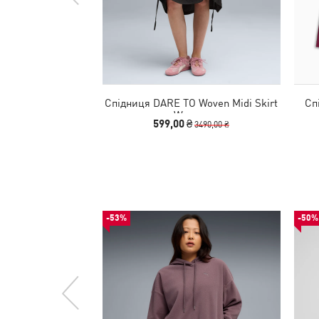
Спідниця DARE TO Woven Midi Skirt
Сп
Women
599,00 ₴
3490,00 ₴
-53%
-50%