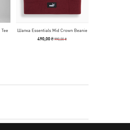
 Tee
Шапка Essentials Mid Crown Beanie
Поясна сумка Es
B
490,00 ₴
1790
990,00 ₴