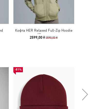
ed
Кофта HER Relaxed Full-Zip Hoodie
Худі HER Oversi
Women
2599,00 ₴
1490,00
3590,00 ₴
-51%
НОВИНКА