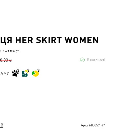
ЦЯ HER SKIRT WOMEN
апише відгук
0,00 ₴
В наявності
НАМИ
ІВ
Арт.:
685059_47