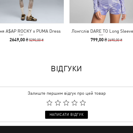
ня A$AP ROCKY x PUMA Dress
Лонгслів DARE TO Long Sleeve
Women
Women
2649,00 ₴
799,00 ₴
5290,00 ₴
2690,00 ₴
ВІДГУКИ
Залиште першим відгук про цей товар
НАПИСАТИ ВІДГУК