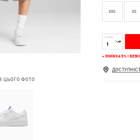
XXS
XS
К-СТЬ
+ ЗНИЖКА 5% І БЕЗ
ДОСТУПНІС
З ЦЬОГО ФОТО