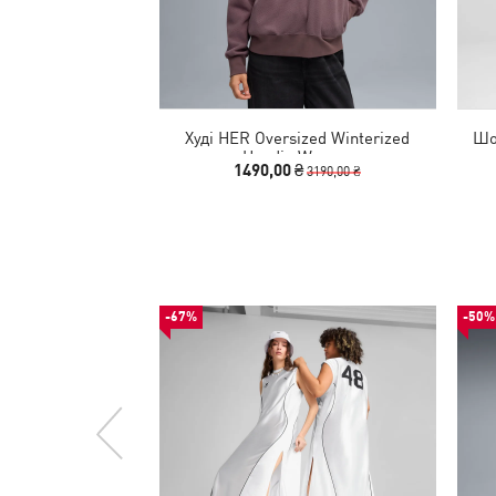
Худі HER Oversized Winterized
Шо
Hoodie Women
1490,00 ₴
3190,00 ₴
-67%
-50%