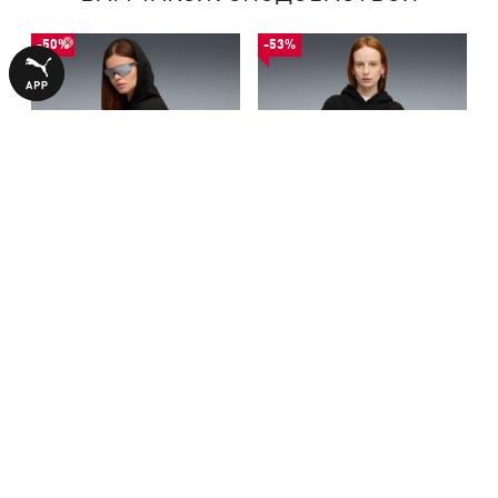
-50%
-53%
Худі HER Oversized Hoodie
Худі HER Oversized Winterized
Women
Hoodie Women
1490,00 ₴
1490,00 ₴
2990,00 ₴
3190,00 ₴
БІЛЬШЕ З ЦІЄЇ КОЛЕКЦІЇ
-50%
-53%