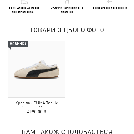
Безкоштовна доставка
Оплачуй частинами до 3
Безкоштовне повернення
при оплаті онлайн
платежів
ТОВАРИ З ЦЬОГО ФОТО
НОВИНКА
Кросівки PUMA Tackle
Sneakers Unisex
4990,00 ₴
ВАМ ТАКОЖ СПОДОБАЄТЬСЯ