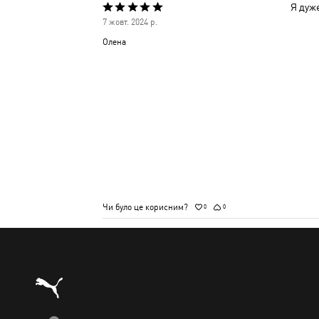
Я дуже
Оцінено
7 жовт. 2024 р.
5
Олена
з
5
Чи було це корисним?
0
0