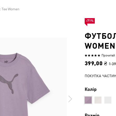
c Tee Women
-71%
ФУТБОЛ
WOMEN
Прочитай 1
Оцінено
5
399,00 ₴
1 39
з
5
ПОКУПКА ЧАСТИ
Колір
Розмір