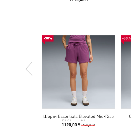
-30%
-50%
Шорти Essentials Elevated Mid-Rise
5" Shorts Women
1190,00 ₴
1690,00 ₴