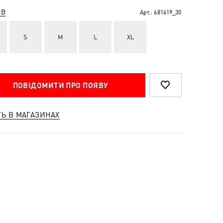
ІВ
Арт.:
681619_30
S
M
L
XL
ПОВІДОМИТИ ПРО ПОЯВУ
ТЬ В МАГАЗИНАХ