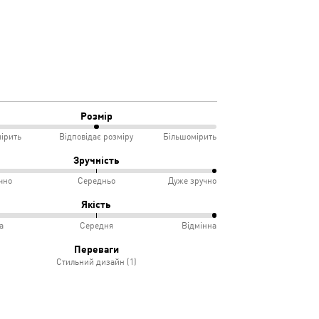
Розмір
ірить
Відповідає розміру
Більшомірить
Зручність
чно
Середньо
Дуже зручно
мірить
%
Якість
а
Середня
Відмінна
овідає
учно
%
Переваги
іру
Стильний дизайн (1)
дньо
ка
дня