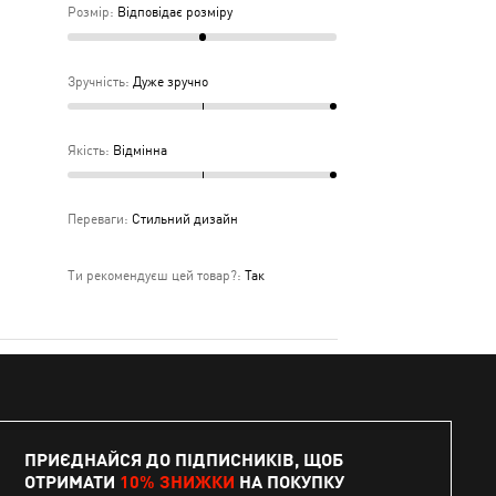
Розмір
:
Відповідає розміру
Зручність
:
Дуже зручно
Якість
:
Відмінна
Переваги
:
Стильний дизайн
Ти рекомендуєш цей товар?
:
Так
ПРИЄДНАЙСЯ ДО ПІДПИСНИКІВ, ЩОБ
ОТРИМАТИ
10% ЗНИЖКИ
НА ПОКУПКУ