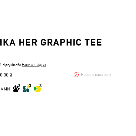
КА HER GRAPHIC TEE
Напиши відгук
 відгуків
або
0,00 ₴
Немає в наявності
НАМИ