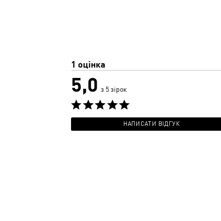
1 оцінка
5,0
з 5 зірок
НАПИСАТИ ВІДГУК