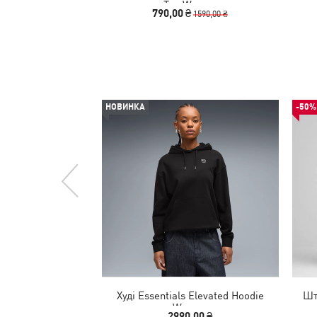
Tee Women
790,00 ₴
1590,00 ₴
НОВИНКА
-50%
Худі Essentials Elevated Hoodie
Шт
Women
2990,00 ₴