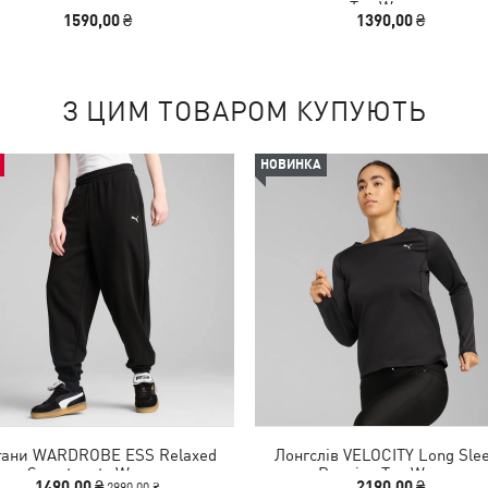
Tee Women
1590,00 ₴
1390,00 ₴
З ЦИМ ТОВАРОМ КУПУЮТЬ
НОВИНКА
ани WARDROBE ESS Relaxed
Лонгслів VELOCITY Long Sle
Sweatpants Women
Running Top Women
1490,00 ₴
2190,00 ₴
2990,00 ₴