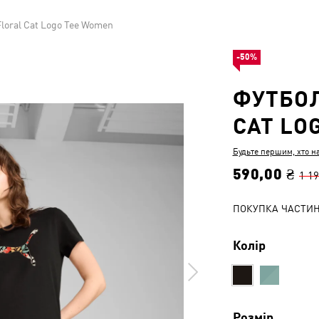
loral Cat Logo Tee Women
-50%
ФУТБОЛ
CAT LO
Будьте першим, хто н
590,00 ₴
1 19
ПОКУПКА ЧАСТИ
Колір
Розмір