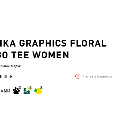
КА GRAPHICS FLORAL
GO TEE WOMEN
апише відгук
0,00 ₴
Немає в наявності
НАМИ