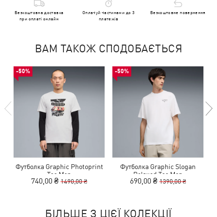
Безкоштовна доставка
Оплачуй частинами до 3
Безкоштовне повернення
при оплаті онлайн
платежів
ВАМ ТАКОЖ СПОДОБАЄТЬСЯ
-50%
-50%
Футболка Graphic Photoprint
Футболка Graphic Slogan
Tee Men
Relaxed Tee Men
740,00 ₴
690,00 ₴
1490,00 ₴
1390,00 ₴
БІЛЬШЕ З ЦІЄЇ КОЛЕКЦІЇ