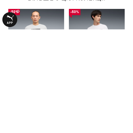
-50%
-50%
Футболка Graphic Photoprint
Футболка Graphic Slogan
Tee Men
Relaxed Tee Men
740,00 ₴
690,00 ₴
1490,00 ₴
1390,00 ₴
З ЦИМ ТОВАРОМ КУПУЮТЬ
-50%
-50%