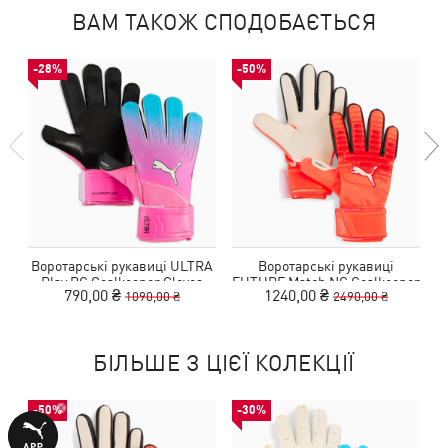
ВАМ ТАКОЖ СПОДОБАЄТЬСЯ
-28%
-50%
Воротарські рукавиці ULTRA
Воротарські рукавиці
Play RC Goalkeeper Gloves
FUTURE Match NC Goalkeeper
790,00 ₴
1240,00 ₴
1090,00 ₴
2490,00 ₴
Unisex
Gloves Unisex
БІЛЬШЕ З ЦІЄЇ КОЛЕКЦІЇ
-50%
-30%