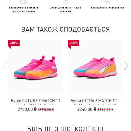
Безкоштовна доставка
Оплачуй частинами до 3
Безкоштовне повернення
при оплаті онлайн
платежів
ВАМ ТАКОЖ СПОДОБАЄТЬСЯ
-30%
-30%
Бутси FUTURE 9 MATCH TT
Бутси ULTRA 6 MATCH TT +
Football Boots Youth
Mid Football Boots Youth
2790,00 ₴
2240,00 ₴
3990,00 ₴
3190,00 ₴
БІЛЬШЕ З ЦІЄЇ КОЛЕКЦІЇ