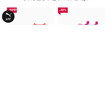
-50%
-30%
Бутси FUTURE 9 MATCH TT
Бутси FUTURE 9 MATCH TT
Football Boots Unisex
Football Boots Youth
2290,00 ₴
2790,00 ₴
4590,00 ₴
3990,00 ₴
З ЦИМ ТОВАРОМ КУПУЮТЬ
-27%
-29%