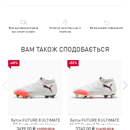
Безкоштовна доставка
Оплачуй частинами до 3
Безкоштовне повернення
при оплаті онлайн
платежів
ВАМ ТАКОЖ СПОДОБАЄТЬСЯ
-68%
-50%
Бутси FUTURE 8 ULTIMATE
Бутси FUTURE 8 ULTIMATE
FG Football Boots Unisex
MxSG Football Boots Unisex
3499,00 ₴
5740,00 ₴
11090,00 ₴
11490,00 ₴