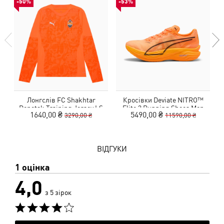
-50%
-53%
Лонгслів FC Shakhtar
Кросівки Deviate NITRO™
Ч
Donetsk Training Jersey LS
Elite 3 Running Shoes Men
1640,00 ₴
5490,00 ₴
3290,00 ₴
11590,00 ₴
ВІДГУКИ
1 оцінка
4,0
з 5 зірок