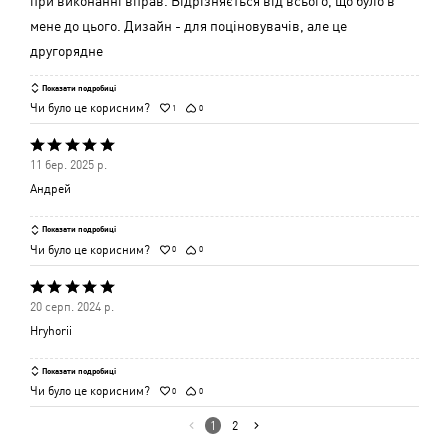
при виконанні вправ. Відрізняється від всього, що було в
мене до цього. Дизайн - для поціновувачів, але це
другорядне
Показати подробиці
Чи було це корисним?
1
0
Оцінено
11 бер. 2025 р.
5
Андрей
з
5
Показати подробиці
Чи було це корисним?
0
0
Оцінено
20 серп. 2024 р.
5
Hryhorii
з
5
Показати подробиці
Чи було це корисним?
0
0
1
2