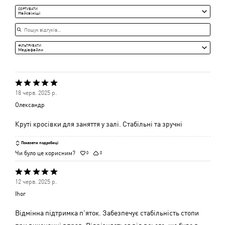
Середня
СОРТУВАТИ
Найсвіжіші
Пошук відгуків
ФІЛЬТРУВАТИ
Медіафайли
Оцінено
18 черв. 2025 р.
5
Олександр
з
5
Круті кросівки для заняття у залі. Стабільні та зручні
Показати подробиці
Чи було це корисним?
0
0
Оцінено
12 черв. 2025 р.
5
Ihor
з
5
Відмінна підтримка п'яток. Забезпечує стабільність стопи