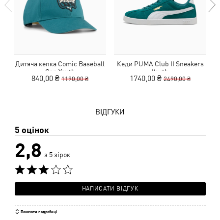
Дитяча кепка Comic Baseball
Кеди PUMA Club II Sneakers
Cap Youth
Youth
840,00 ₴
1740,00 ₴
1190,00 ₴
2490,00 ₴
ВІДГУКИ
5 оцінок
2,8
з 5 зірок
НАПИСАТИ ВІДГУК
Показати подробиці