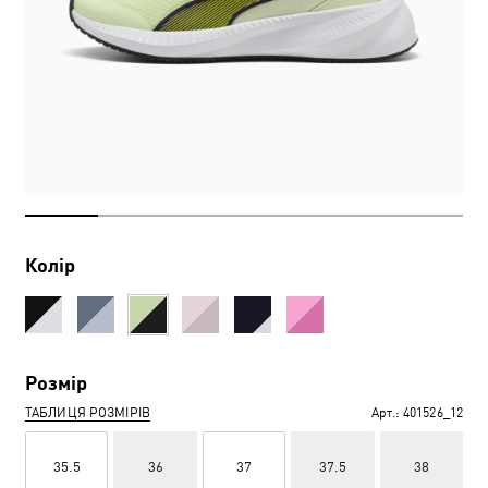
Колір
Розмір
ТАБЛИЦЯ РОЗМІРІВ
Арт.:
401526_12
35.5
36
37
37.5
38