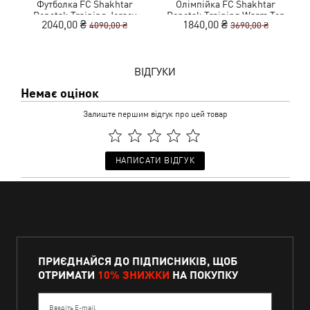
Футболка FC Shakhtar
Олімпійка FC Shakhtar
Donetsk Training Jersey
Donetsk Training Warm Top
2040,00 ₴
1840,00 ₴
4090,00 ₴
3690,00 ₴
ВІДГУКИ
Немає оцінок
Залиште першим відгук про цей товар
НАПИСАТИ ВІДГУК
ПРИЄДНАЙСЯ ДО ПІДПИСНИКІВ, ЩОБ
ОТРИМАТИ
10% ЗНИЖКИ
НА ПОКУПКУ
Введіть E-mail