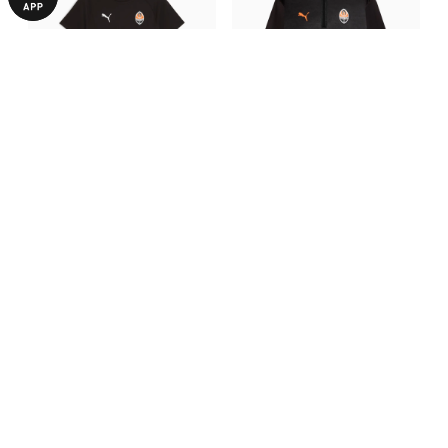
Футболка FC Shakhtar
Олімпійка FC Shakhtar
Donetsk EVOSTRIPE Tee
Donetsk Training Warm Top
1290,00 ₴
1840,00 ₴
1790,00 ₴
3690,00 ₴
З ЦИМ ТОВАРОМ КУПУЮТЬ
-28%
-28%