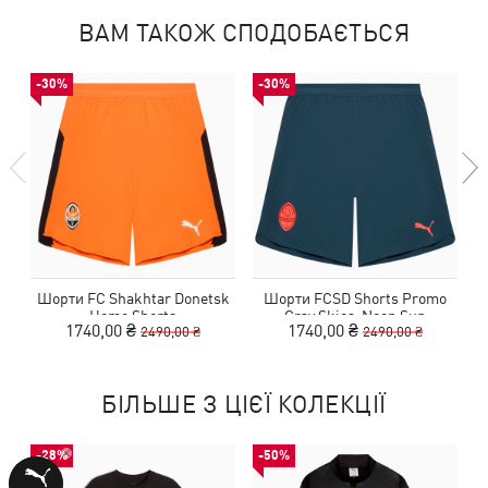
ВАМ ТАКОЖ СПОДОБАЄТЬСЯ
-30%
-30%
Шорти FC Shakhtar Donetsk
Шорти FCSD Shorts Promo
Home Shorts
Gray Skies-Neon Sun
1740,00 ₴
1740,00 ₴
2490,00 ₴
2490,00 ₴
БІЛЬШЕ З ЦІЄЇ КОЛЕКЦІЇ
-28%
-50%