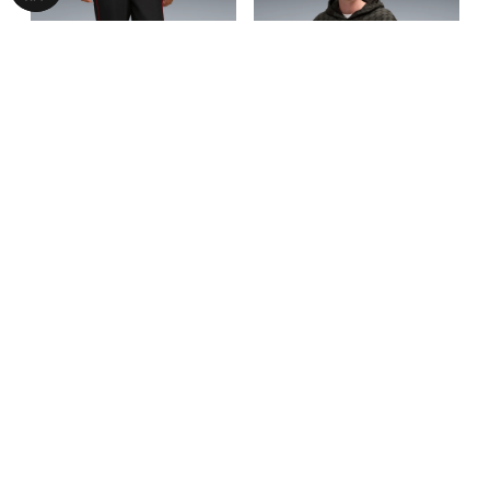
Штани F1® SDS2.0 Woven
Худі F1® Ultimate Racing
Pants Men
Hoodie Men
2490,00 ₴
2740,00 ₴
4990,00 ₴
5790,00 ₴
З ЦИМ ТОВАРОМ КУПУЮТЬ
-53%
-30%