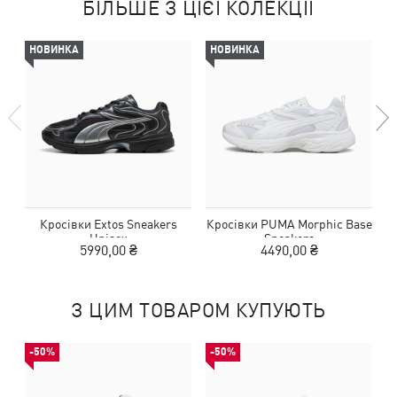
БІЛЬШЕ З ЦІЄЇ КОЛЕКЦІЇ
НОВИНКА
НОВИНКА
Кросівки Extos Sneakers
Кросівки PUMA Morphic Base
К
Unisex
Sneakers
5990,00 ₴
4490,00 ₴
З ЦИМ ТОВАРОМ КУПУЮТЬ
-50%
-50%