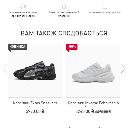
Безкоштовна доставка
Оплачуй частинами до 3
Безкоштовне повернення
при оплаті онлайн
платежів
ВАМ ТАКОЖ СПОДОБАЄТЬСЯ
НОВИНКА
-50%
Кросівки Extos Sneakers
Кросівки Inverse Echo Men's
К
Unisex
Sneakers
5990,00 ₴
3240,00 ₴
6490,00 ₴