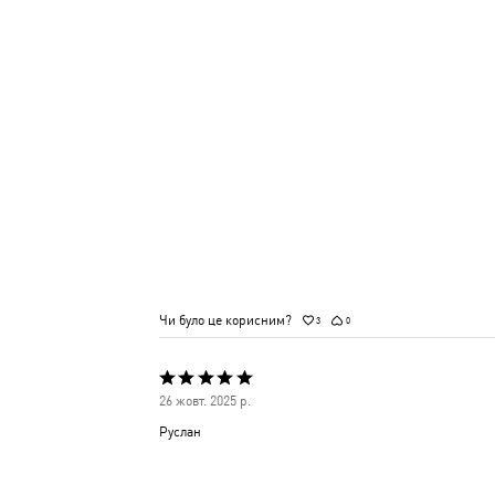
Чи було це корисним?
3
0
Оцінено
26 жовт. 2025 р.
5
Руслан
з
5