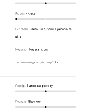
Якість
:
Низька
Переваги
:
Стильний дизайн, Приваблива
ціна
Недоліки
:
Низька якість
Ти рекомендуєш цей товар?
:
Ні
Розмір
:
Відповідає розміру
Посадка
:
Відмінно