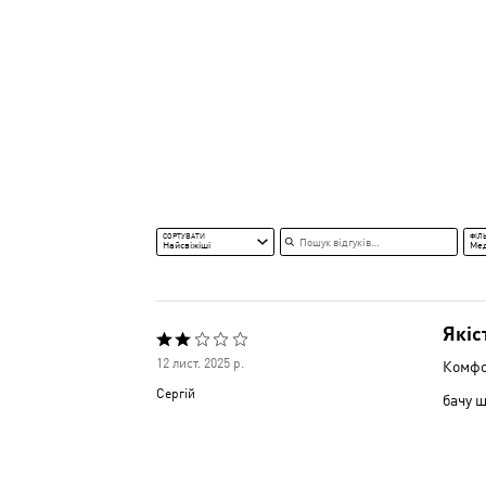
Пошук відгуків
СОРТУВАТИ
ФІЛ
Найсвіжіші
Ме
Якіс
Оцінено
12 лист. 2025 р.
Комфор
2
Сергій
бачу щ
з
5