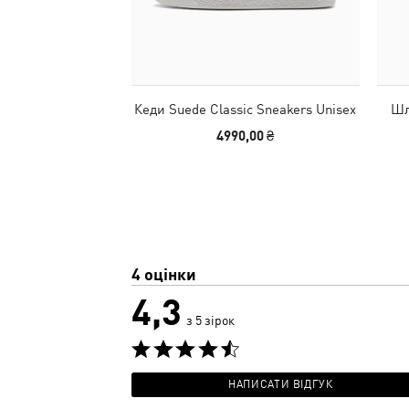
Кеди Suede Classic Sneakers Unisex
Шл
4990,00 ₴
4 оцінки
4,3
з 5 зірок
НАПИСАТИ ВІДГУК