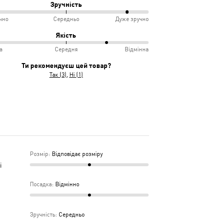
Зручність
чно
Середньо
Дуже зручно
овідає
ко
Якість
іру
а
Середня
Відмінна
інно
учно
Ти рекомендуєш цей товар?
Так (3)
Ні (1)
дньо
ка
дня
Розмір
:
Відповідає розміру
і
Посадка
:
Відмінно
Зручність
:
Середньо