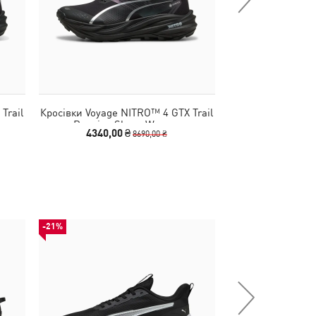
Trail
Кросівки Voyage NITRO™ 4 GTX Trail
Кросівки Softri
Running Shoes Women
Sh
4340,00 ₴
1990,00
8690,00 ₴
-21%
-50%