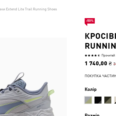
вки Extend Lite Trail Running Shoes
-50%
КРОСІВ
RUNNIN
Прочитай 3
Оцінено
4.3
1 740,00 ₴
3
з
5
ПОКУПКА ЧАСТИ
Колір
Розмір