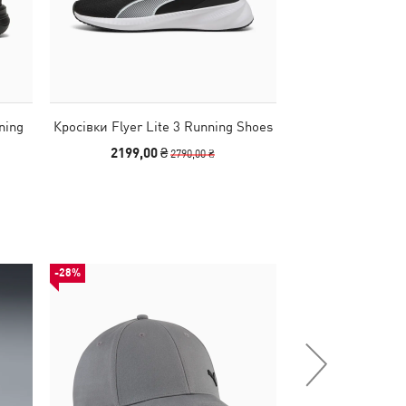
ning
Кросівки Flyer Lite 3 Running Shoes
Кросівки Softri
Sh
2199,00 ₴
1990,00
2790,00 ₴
-28%
-30%