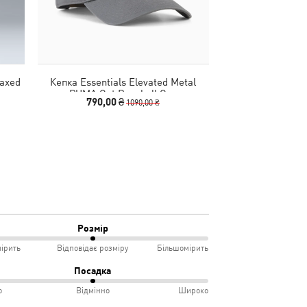
laxed
Кепка Essentials Elevated Metal
Шорти ATW Dylan
PUMA Cat Baseball Cap
Shorts
790,00 ₴
2240,00
1090,00 ₴
Розмір
ірить
Відповідає розміру
Більшомірить
Посадка
о
Відмінно
Широко
мірить