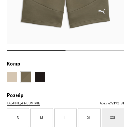
Колір
Розмір
ТАБЛИЦЯ РОЗМІРІВ
Арт.:
692192_81
S
M
L
XL
XXL