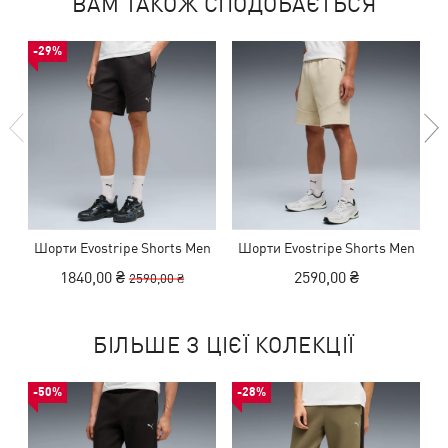
ВАМ ТАКОЖ СПОДОБАЄТЬСЯ
-29%
Шорти Evostripe Shorts Men
Шорти Evostripe Shorts Men
Ш
1840,00 ₴
2590,00 ₴
2590,00 ₴
БІЛЬШЕ З ЦІЄЇ КОЛЕКЦІЇ
-50%
-28%