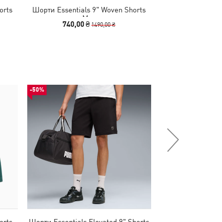
orts
Шорти Essentials 9" Woven Shorts
Шорти Essentials
Men
10" Sh
740,00 ₴
690,00 
1490,00 ₴
-50%
-50%
orts
Шорти Essentials Elevated 9" Shorts
Штани Essent