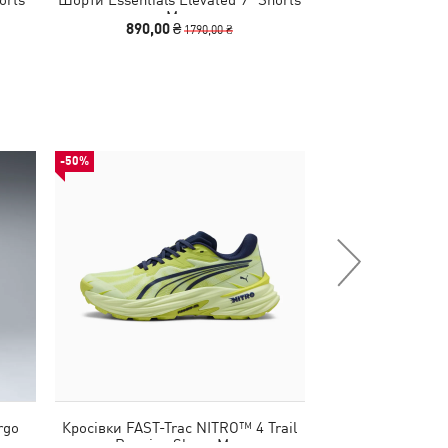
Men
Sweatp
890,00 ₴
1490,00
1790,00 ₴
-50%
НОВИНКА
rgo
Кросівки FAST-Trac NITRO™ 4 Trail
Легінси Lights
Running Shoes Men
Short