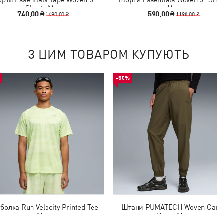
Shorts Men
Men
740,00 ₴
590,00 ₴
1490,00 ₴
1190,00 ₴
З ЦИМ ТОВАРОМ КУПУЮТЬ
-50%
болка Run Velocity Printed Tee
Штани PUMATECH Woven Ca
Men
Pants Men