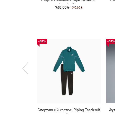
Shorts Men
740,00 ₴
1490,00 ₴
-50%
-50%
Спортивний костюм Piping Tracksuit
Фут
Men