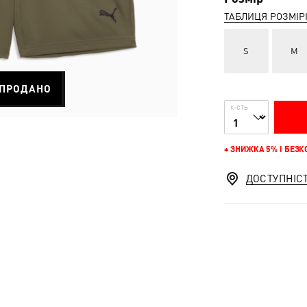
ТАБЛИЦЯ РОЗМІР
S
M
ПРОДАНО
К-СТЬ
+ ЗНИЖКА 5% І БЕЗ
ДОСТУПНІС