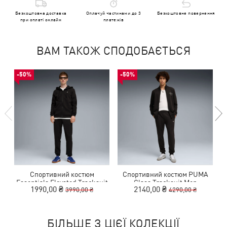
Безкоштовна доставка
Оплачуй частинами до 3
Безкоштовне повернення
при оплаті онлайн
платежів
ВАМ ТАКОЖ СПОДОБАЄТЬСЯ
-50%
-50%
Спортивний костюм
Спортивний костюм PUMA
Essentials Elevated Tracksuit
Class Tracksuit Men
1990,00 ₴
2140,00 ₴
3990,00 ₴
4290,00 ₴
Men
БІЛЬШЕ З ЦІЄЇ КОЛЕКЦІЇ