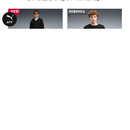
-50%
НОВИНКА
Спортивний костюм
Лонгслів Essentials No. 1
Essentials Elevated Tracksuit
Logo Long Sleeve Tee Men
1990,00 ₴
1590,00 ₴
3990,00 ₴
Men
З ЦИМ ТОВАРОМ КУПУЮТЬ
НОВИНКА