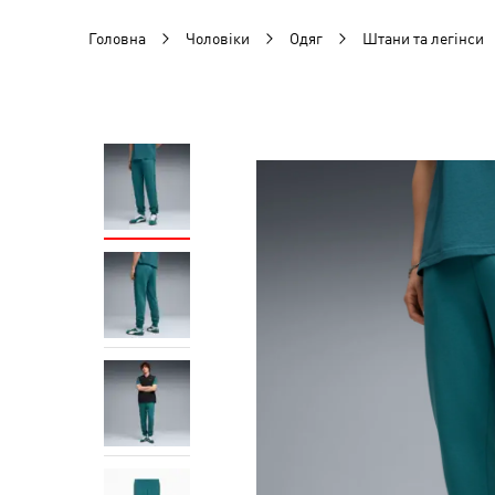
Головна
Чоловіки
Одяг
Штани та легінси