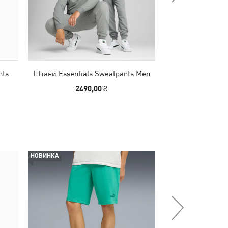
nts
Штани Essentials Sweatpants Men
Штани Essential
2490,00 ₴
2490
НОВИНКА