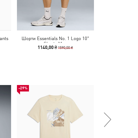
ants
Шорти Essentials No. 1 Logo 10"
Штани Essent
Shorts Men
Sweatp
1140,00 ₴
2990
1590,00 ₴
-29%
-50%