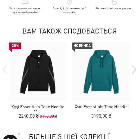
Безкоштовна доставка
Оплачуй частинами до 3
Безкоштовне повернення
при оплаті онлайн
платежів
ВАМ ТАКОЖ СПОДОБАЄТЬСЯ
-30%
НОВИНКА
Худі Essentials Tape Hoodie
Худі Essentials Tape Hoodie
Men
Men
2240,00 ₴
3190,00 ₴
3190,00 ₴
БІЛЬШЕ З ЦІЄЇ КОЛЕКЦІЇ