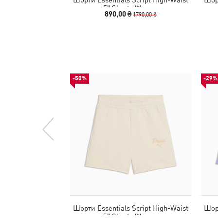
5" Shorts Women
890,00 ₴
1790,00 ₴
-50%
-29%
Шорти Essentials Script High-Waist
Шорт
5" Shorts Women