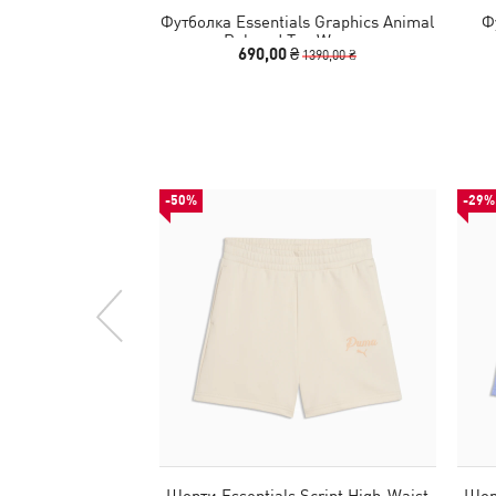
Футболка Essentials Graphics Animal
Ф
Relaxed Tee Women
690,00 ₴
1390,00 ₴
-50%
-29%
Шорти Essentials Script High-Waist
Шорт