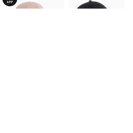
Кепка Everyday Running
Кепка Portugal ftblCulture
Baseball Cap
Cap
590,00 ₴
640,00 ₴
1190,00 ₴
1290,00 ₴
БІЛЬШЕ З ЦІЄЇ КОЛЕКЦІЇ
-50%
-28%