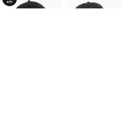
Кепка Portugal ftblCulture
Кепка Vintage Dad Cap
Cap
640,00 ₴
1090,00 ₴
1290,00 ₴
2190,00 ₴
БІЛЬШЕ З ЦІЄЇ КОЛЕКЦІЇ
-50%
-28%