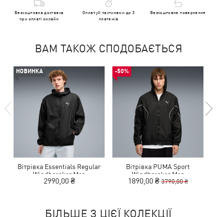
Безкоштовна доставка
Оплачуй частинами до 3
Безкоштовне повернення
при оплаті онлайн
платежів
ВАМ ТАКОЖ СПОДОБАЄТЬСЯ
НОВИНКА
-50%
Вітрівка Essentials Regular
Вітрівка PUMA Sport
Windbreaker Men
Windbreaker Men
2990,00 ₴
1890,00 ₴
3790,00 ₴
БІЛЬШЕ З ЦІЄЇ КОЛЕКЦІЇ