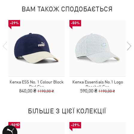
ВАМ ТАКОЖ СПОДОБАЄТЬСЯ
-29%
-50%
Кепка ESS No. 1 Colour Block
Кепка Essentials No.1 Logo
Dad Cap
Baseball Cap
840,00 ₴
590,00 ₴
1190,00 ₴
1190,00 ₴
БІЛЬШЕ З ЦІЄЇ КОЛЕКЦІЇ
-50%
-29%