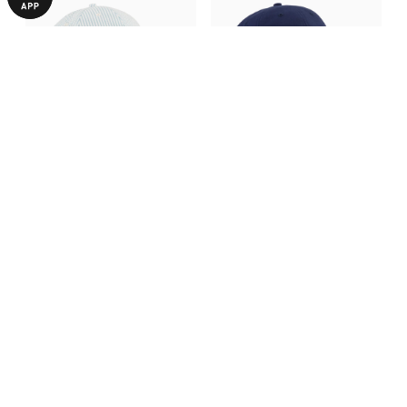
Кепка Essentials No.1 Logo
Кепка ESS No. 1 Colour Block
Baseball Cap
Dad Cap
590,00 ₴
840,00 ₴
1190,00 ₴
1190,00 ₴
З ЦИМ ТОВАРОМ КУПУЮТЬ
-50%
-28%