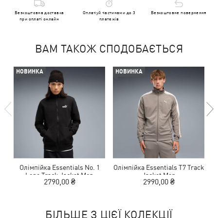
Безкоштовна доставка
Оплачуй частинами до 3
Безкоштовне повернення
при оплаті онлайн
платежів
ВАМ ТАКОЖ СПОДОБАЄТЬСЯ
НОВИНКА
НОВИНКА
Олімпійка Essentials No. 1
Олімпійка Essentials T7 Track
О
Logo Track Jacket Men
Jacket Men
2790,00 ₴
2990,00 ₴
БІЛЬШЕ З ЦІЄЇ КОЛЕКЦІЇ