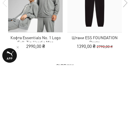
Кофта Essentials No. 1 Logo
Штани ESS FOUNDATION
Full-Zip Hoodie Men
Pants
2990,00 ₴
1390,00 ₴
2790,00 ₴
ВІДГУКИ
1 оцінка
5,0
з 5 зірок
НАПИСАТИ ВІДГУК
Показати подробиці